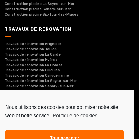
Construction piscine La Seyne-sur-Mer
Construction piscine Sanary-sur-Mer
Construction piscine Six-four-les-Plages
TRAVAUX DE RÉNOVATION
Travaux de rénovation Brignoles
Travaux de rénovation Toulon
Travaux de rénovation La Garde
Travaux de rénovation Hyères
Travaux de rénovation Le Pradet
Travaux de rénovation Ollioules
Travaux de rénovation Carqueiranne
Travaux de rénovation La Seyne-sur-Mer
Travaux de rénovation Sanary-sur-Mer
Travaux de rénovation Six-four-les-Plages
Nous utilisons des cookies pour optimiser notre site
web et notre service.
Politique de cookies
Réalisé par
Kalam Conseil
-
Societe.com
-
Hoodspot
-
Cylex
-
Pages jaunes
-
Entreprises le Figaro
SMGB, entreprise de maçonnerie générale et gros œuvre de
Tout accepter