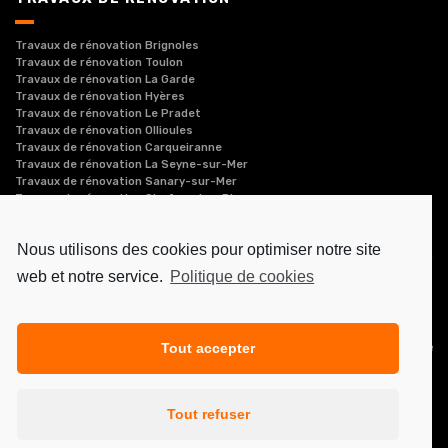
Travaux de rénovation Brignoles
Travaux de rénovation Toulon
Travaux de rénovation La Garde
Travaux de rénovation Hyères
Travaux de rénovation Le Pradet
Travaux de rénovation Ollioules
Travaux de rénovation Carqueiranne
Travaux de rénovation La Seyne-sur-Mer
Travaux de rénovation Sanary-sur-Mer
Travaux de rénovation Six-four-les-Plages
Nous utilisons des cookies pour optimiser notre site
web et notre service.
Politique de cookies
Réalisé par
Kalam Conseil
-
Societe.com
-
Hoodspot
-
Cylex
-
Pages jaunes
-
Entreprises le Figaro
SMGB, entreprise de maçonnerie générale et gros œuvre de
Tout accepter
bâtiment à Toulon dans le Var (83), réalise des
constructions et rénovations (maisons, appartements,
immeubles, piscines...) et intervient à : Toulon, La Garde,
Tout refuser
Hyères, La Crau, La Valette-du-Var, Ollioules, Brignoles,