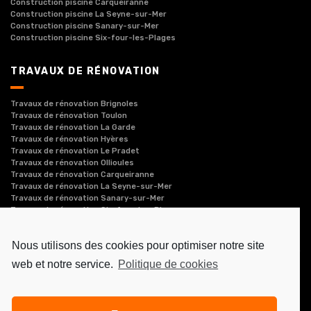
Construction piscine Carqueiranne
Construction piscine La Seyne-sur-Mer
Construction piscine Sanary-sur-Mer
Construction piscine Six-four-les-Plages
TRAVAUX DE RÉNOVATION
Travaux de rénovation Brignoles
Travaux de rénovation Toulon
Travaux de rénovation La Garde
Travaux de rénovation Hyères
Travaux de rénovation Le Pradet
Travaux de rénovation Ollioules
Travaux de rénovation Carqueiranne
Travaux de rénovation La Seyne-sur-Mer
Travaux de rénovation Sanary-sur-Mer
Travaux de rénovation Six-four-les-Plages
Nous utilisons des cookies pour optimiser notre site
web et notre service.
Politique de cookies
Réalisé par
Kalam Conseil
-
Societe.com
-
Hoodspot
-
Cylex
-
Pages jaunes
-
Entreprises le Figaro