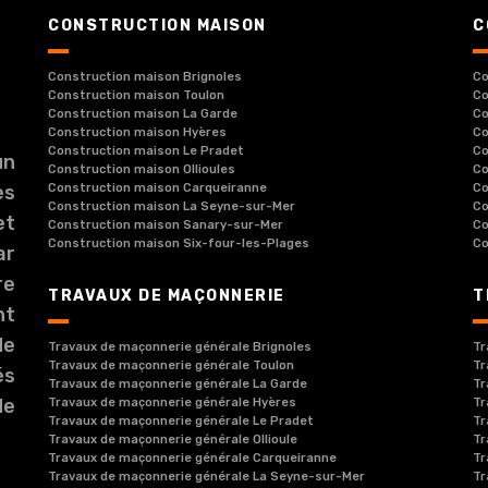
CONSTRUCTION MAISON
C
Construction maison Brignoles
Co
Construction maison Toulon
Co
Construction maison La Garde
Co
Construction maison Hyères
Co
Construction maison Le Pradet
Co
un
Construction maison Ollioules
Co
es
Construction maison Carqueiranne
Co
Construction maison La Seyne-sur-Mer
Co
et
Construction maison Sanary-sur-Mer
Co
Construction maison Six-four-les-Plages
Co
ar
re
TRAVAUX DE MAÇONNERIE
T
nt
de
Travaux de maçonnerie générale Brignoles
Tr
Travaux de maçonnerie générale Toulon
Tr
és
Travaux de maçonnerie générale La Garde
Tr
de
Travaux de maçonnerie générale Hyères
Tr
Travaux de maçonnerie générale Le Pradet
Tr
Travaux de maçonnerie générale Ollioule
Tr
Travaux de maçonnerie générale Carqueiranne
Tr
Travaux de maçonnerie générale La Seyne-sur-Mer
Tr